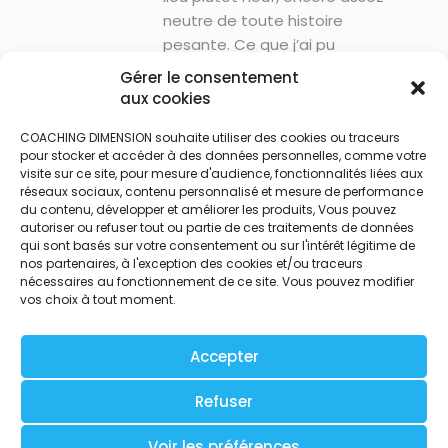
neutre de toute histoire
pesante. Ce que j’ai pu
observer lors des visites
Gérer le consentement
pendant 3 semaines, c’est
aux cookies
que quasi immédiatement,
COACHING DIMENSION souhaite utiliser des cookies ou traceurs
les personnes sont à l’aise,
pour stocker et accéder à des données personnelles, comme votre
détendues et libre d’être et
visite sur ce site, pour mesure d'audience, fonctionnalités liées aux
de partager.
réseaux sociaux, contenu personnalisé et mesure de performance
du contenu, développer et améliorer les produits, Vous pouvez
La magie opère….
autoriser ou refuser tout ou partie de ces traitements de données
qui sont basés sur votre consentement ou sur l'intérêt légitime de
A bientôt pour votre coaching,
nos partenaires, à l'exception des cookies et/ou traceurs
bilan de compétences, ou un
nécessaires au fonctionnement de ce site. Vous pouvez modifier
simple café !
vos choix à tout moment.
Accepter
Refuser
Voir les préférences