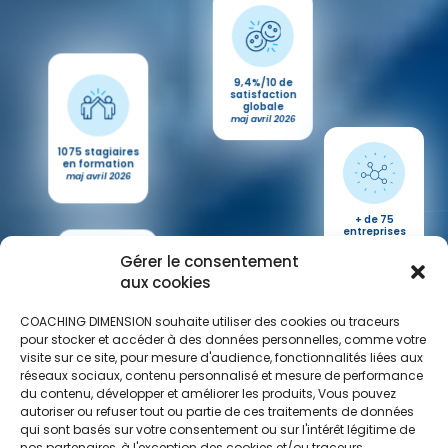
1075 stagiaires
en formation
maj avril 2026
9,4%/10 de
satisfaction
globale
maj avril 2026
+1000 heures de
Gérer le consentement
coaching
maj avril 2026
aux cookies
+ de 75
entreprises
COACHING DIMENSION souhaite utiliser des cookies ou traceurs
différentes
pour stocker et accéder à des données personnelles, comme votre
maj avril 2026
visite sur ce site, pour mesure d'audience, fonctionnalités liées aux
réseaux sociaux, contenu personnalisé et mesure de performance
7 secteurs
d'activités
du contenu, développer et améliorer les produits, Vous pouvez
avril 2026
autoriser ou refuser tout ou partie de ces traitements de données
qui sont basés sur votre consentement ou sur l'intérêt légitime de
nos partenaires, à l'exception des cookies et/ou traceurs