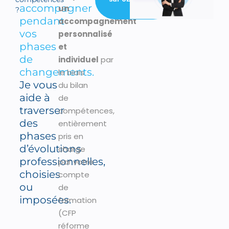
performances
accompagner
un
?
pendant
accompagnement
vos
personnalisé
phases
et
de
individuel
par
changements.
le biais
Je vous
du bilan
aide à
de
traverser
compétences,
des
entièrement
phases
pris en
d’évolutions
charge
professionnelles,
par votre
choisies
compte
ou
de
imposées.
formation
(CFP
réforme