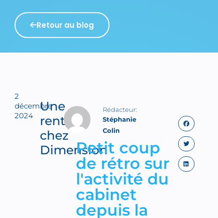
Retour au blog
2
Une
décembre
2024
rentrée
Stéphanie
Colin
chez
Petit coup
Dimension
de rétro sur
l'activité du
cabinet
depuis la