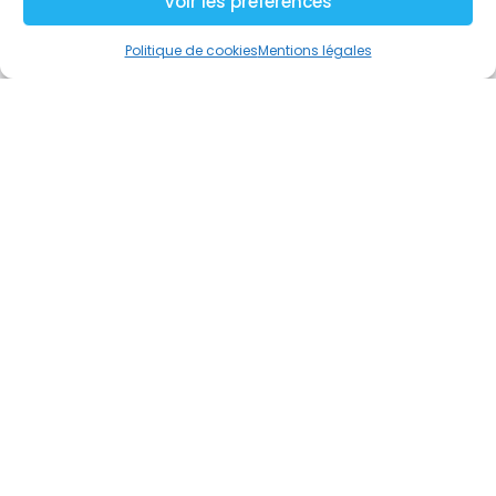
Voir les préférences
Lire l'article
Politique de cookies
Mentions légales
STAR WARS et
management, une
histoire de force ?
Une rentrée chez
Dimension