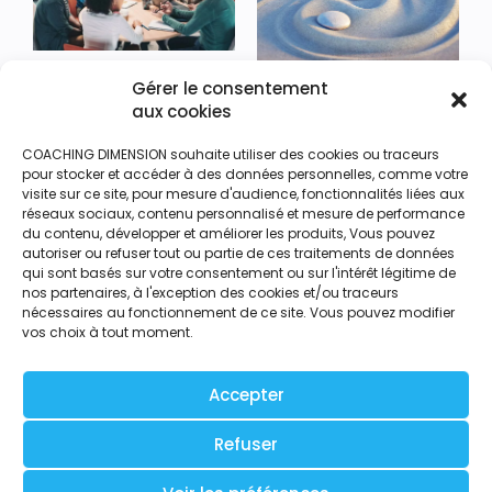
Gérer le consentement
15 décembre 2025
15 juin 2022
aux cookies
SUPERVISION DE LA
L’homéostasie transposée
PRATIQUE
aux organisations
COACHING DIMENSION souhaite utiliser des cookies ou traceurs
PROFESSIONNELLE
pour stocker et accéder à des données personnelles, comme votre
visite sur ce site, pour mesure d'audience, fonctionnalités liées aux
réseaux sociaux, contenu personnalisé et mesure de performance
Lire l'article
Lire l'article
du contenu, développer et améliorer les produits, Vous pouvez
autoriser ou refuser tout ou partie de ces traitements de données
qui sont basés sur votre consentement ou sur l'intérêt légitime de
nos partenaires, à l'exception des cookies et/ou traceurs
nécessaires au fonctionnement de ce site. Vous pouvez modifier
vos choix à tout moment.
Accepter
Refuser
5 décembre 2024
Changement de peau pour
Dimension