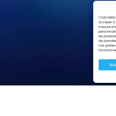
COACHING D
accéder à d
mesure d'a
personnali
les produit
de données 
nos partena
fonctionne
Ac