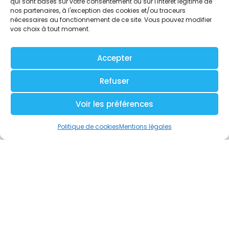
Comprendre les
qui sont basés sur votre consentement ou sur l'intérêt légitime de
nos partenaires, à l'exception des cookies et/ou traceurs
générations sans
nécessaires au fonctionnement de ce site. Vous pouvez modifier
tomber dans les
vos choix à tout moment.
clichés
Génération Z : mythe
Accepter
ou réalité ?
Les nouvelles
Refuser
attentes au travail
Management
Voir les préférences
intergénérationnel et
performance
Politique de cookies
Mentions légales
collective
De la génération à la
culture : mieux
collaborer dans un
monde en mutation
Ateliers
participatifs