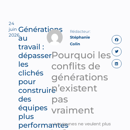
24
Générations
juin
2026
au
Stéphanie
Colin
travail :
Pourquoi les
dépasser
les
conflits de
clichés
générations
pour
n’existent
construire
pas
des
équipes
vraiment
plus
performantes
« Les jeunes ne veulent plus