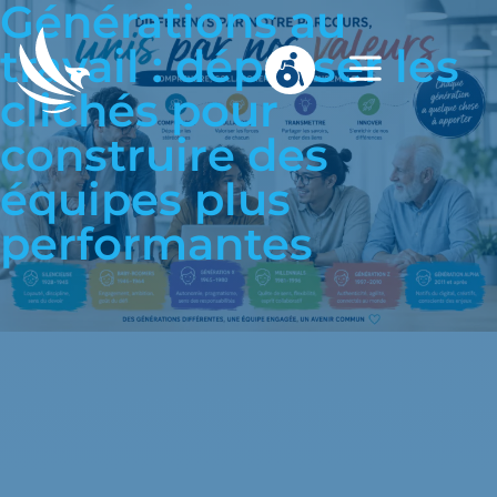
Générations au
travail : dépasser les
clichés pour
construire des
équipes plus
performantes