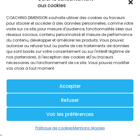
aux cookies
COACHING DIMENSION souhaite utiliser des cookies ou traceurs
pour stocker et accéder à des données personnelles, comme votre
visite sur ce site, pour mesure d'audience, fonctionnalités liées aux
réseaux sociaux, contenu personnalisé et mesure de performance
du contenu, développer et améliorer les produits, Vous pouvez
autoriser ou refuser tout ou partie de ces traitements de données
qui sont basés sur votre consentement ou sur l'intérêt légitime de
nos partenaires, à l'exception des cookies et/ou traceurs
nécessaires au fonctionnement de ce site. Vous pouvez modifier
Articles suivants
vos choix à tout moment.
Accepter
Refuser
Voir les préférences
Politique de cookies
Mentions légales
7 avril 2026
3 septembre 2024