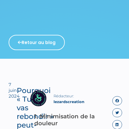
Retour au blog
7
Pourquoi
juin
2024
« Tu
lezardscreation
vas
rebondir »
1. Minimisation de la
douleur
peut-