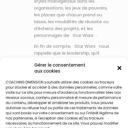
styles managériaux dans les
organisations, les jeux de pouvoirs,
les places que chacun prend ou
laisse, les modalités de réussite ou
d’échecs des projets, et les
personnages de Star Wars .
En fin de compte, Star Wars nous
rappelle que le leadership, qu’il
s’agisse d’un Jedi ou d’un manager
Gérer le consentement
d’entreprise, repose sur des
aux cookies
principes communs : une vision
claire, un équilibre entre autorité et
COACHING DIMENSION souhaite utiliser des cookies ou traceurs
bienveillance, la gestion du
pour stocker et accéder à des données personnelles, comme votre
visite sur ce site, pour mesure d'audience, fonctionnalités liées aux
changement, l’importance du travail
réseaux sociaux, contenu personnalisé et mesure de performance
d’équipe et la prise de décisions
du contenu, développer et améliorer les produits, Vous pouvez
éclairées.
autoriser ou refuser tout ou partie de ces traitements de données
qui sont basés sur votre consentement ou sur l'intérêt légitime de
nos partenaires, à l'exception des cookies et/ou traceurs
Si les personnages de la saga
nécessaires au fonctionnement de ce site. Vous pouvez modifier
intergalactique peuvent nous