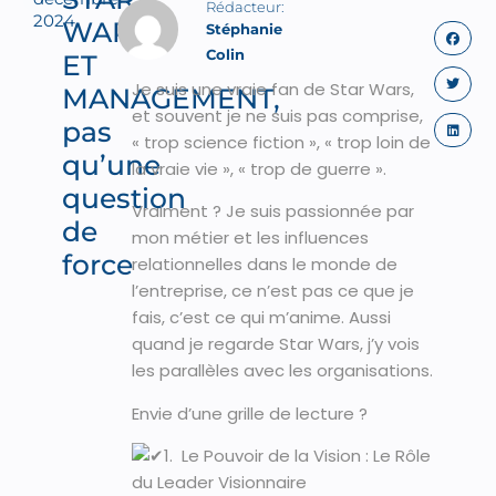
2024
WARS
Stéphanie
Colin
ET
Je suis une vraie fan de Star Wars,
MANAGEMENT,
et souvent je ne suis pas comprise,
pas
« trop science fiction », « trop loin de
qu’une
la vraie vie », « trop de guerre ».
question
Vraiment ? Je suis passionnée par
de
mon métier et les influences
force
relationnelles dans le monde de
l’entreprise, ce n’est pas ce que je
fais, c’est ce qui m’anime. Aussi
quand je regarde Star Wars, j’y vois
les parallèles avec les organisations.
Envie d’une grille de lecture ?
1. Le Pouvoir de la Vision : Le Rôle
du Leader Visionnaire