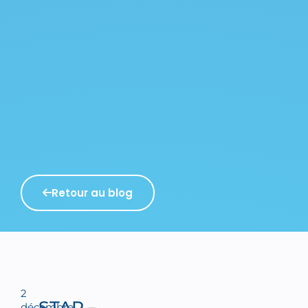
Retour au blog
2
STAR
décembre