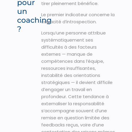
pour
tirer pleinement bénéfice.
un
Le premier indicateur concerne la
coaching
capacité d’introspection.
?
Lorsqu’une personne attribue
systématiquement ses
difficultés à des facteurs
externes — manque de
compétences dans l’équipe,
ressources insuffisantes,
instabilité des orientations
stratégiques — il devient difficile
d’engager un travail en
profondeur. Cette tendance à
externaliser la responsabilité
s’accompagne souvent d’une
remise en question limitée des
feedbacks reçus, voire d’une
contestation des raisons mêmes