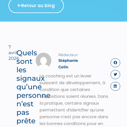
Retour au blog
7
Quels
avril
2026
sont
Stéphanie
Colin
les
Le coaching est un levier
signaux
puissant de développement, à
qu’une
condition que certaines
personne
dispositions soient réunies. Dans
n’est
la pratique, certains signaux
permettent d’identifier qu’une
pas
personne n’est pas encore dans
prête
les bonnes conditions pour en